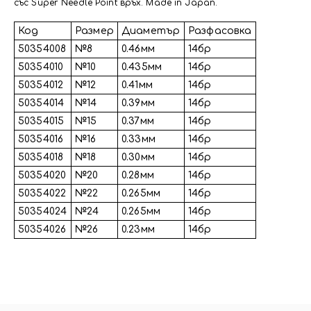
със Super Needle Point връх. Made in Japan.
Код
Размер
Диаметър
Разфасовка
50354008
№8
0.46мм
14бр
50354010
№10
0.435мм
14бр
50354012
№12
0.41мм
14бр
50354014
№14
0.39мм
14бр
50354015
№15
0.37мм
14бр
50354016
№16
0.33мм
14бр
50354018
№18
0.30мм
14бр
50354020
№20
0.28мм
14бр
50354022
№22
0.265мм
14бр
50354024
№24
0.265мм
14бр
50354026
№26
0.23мм
14бр