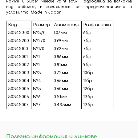
нокът" и Super Needle Point връх. Подходяща за всякакъв
вид риболов, в зависимост от предпочитанията и
условията. Made in Japan.
Код
Размер
Диаметър
Разфасовка
50345300
№3/0
1.07мм
6бр
50345200
№2/0
0.99мм
7бр
50345100
№1/0
0.92мм
7бр
50345001
№1
0.86мм
8бр
50345002
№2
0.81мм
9бр
50345003
№3
0.72мм
10бр
50345004
№4
0.68мм
11бр
50345005
№5
0.60мм
12бр
50345006
№6
0.51мм
13бр
50345007
№7
0.485мм
13бр
Полезна информация и линкове