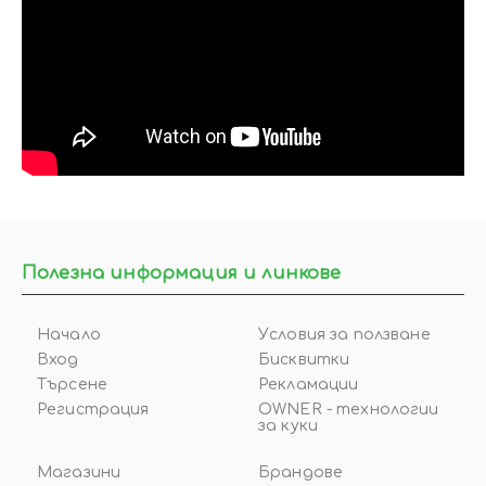
Полезна информация и линкове
Начало
Условия за ползване
Вход
Бисквитки
Търсене
Рекламации
Регистрация
OWNER - технологии
за куки
Магазини
Брандове