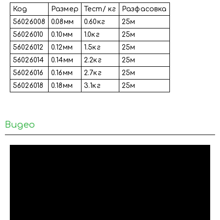
Код
Размер
Тест/ кг
Разфасовка
56026008
0.08мм
0.60кг
25м
56026010
0.10мм
1.0кг
25м
56026012
0.12мм
1.5кг
25м
56026014
0.14мм
2.2кг
25м
56026016
0.16мм
2.7кг
25м
56026018
0.18мм
3.1кг
25м
Видео