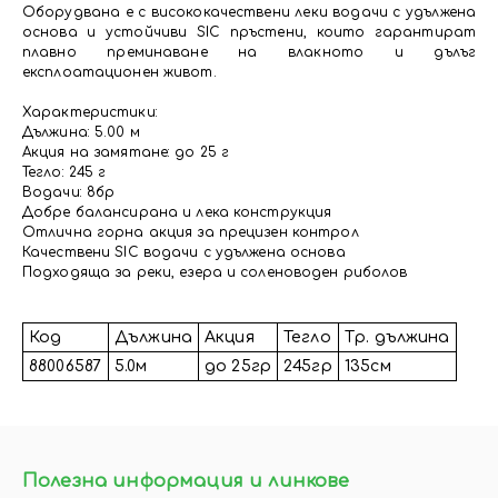
Оборудвана е с висококачествени леки водачи с удължена
основа и устойчиви SIC пръстени, които гарантират
плавно преминаване на влакното и дълъг
експлоатационен живот.
Характеристики:
Дължина: 5.00 м
Акция на замятане: до 25 г
Тегло: 245 г
Водачи: 8бр
Добре балансирана и лека конструкция
Отлична горна акция за прецизен контрол
Качествени SIC водачи с удължена основа
Подходяща за реки, езера и соленоводен риболов
Код
Дължина
Акция
Тегло
Тр. дължина
88006587
5.0м
до 25гр
245гр
135см
Полезна информация и линкове