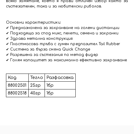
всяко замятане, което я прави отличен избор както за
състезателен, така и за любителски риболов.
Основни характеристики:
✔ Предназначена за захранване на големи дистанции
✔ Подходяща за спод микс, пелети, семена и захранки
✔ Здрава метална конструкция
✔ Пластмасова тръба с гумен предпазител Tail Rubber
✔ Система за бърза смяна Quick Change
✔ Разрешена за състезания по метод фидер
✔ Голям капацитет за максимално ефективно захранване
Код
Тегло
Разфасовка
88002501
25гр
1бр
88002518
40гр
1бр