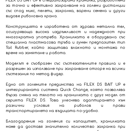
FILEX DS BAIT UP е специализирана хранилка, разработена
за точно и ефективно захранване на големи дистанции
със спод микс, пелети, захранка, варени семена и други
видове риболовна храна.
Конструкцията е изработена от здрава метална тел,
осигуряваща висока издръжливост и надеждност при
многократна употреба. Хранилката е оборудвана със
специална пластмасова тръба и гумен предпазител тип
Tail Rubber, който защитава влакното и монтажа по
време на замятане и работа.
Моделът е съобразен със състезателните правила и е
разрешен за използване при захранване отгоре на всички
състезания по метод фидер.
Едно от големите предимства на FILEX DS BAIT UP е
интегрираната система Quick Change, която позволява
бърза смяна на тялото на хранилката с друг модел от
серията FILEX DS. Това улеснява адаптирането към
различни условия на риболов и прави
транспортирането на въдицата по-удобно.
Благодарение на големия си капацитет, хранилката
може да доставя значително количество захранка при