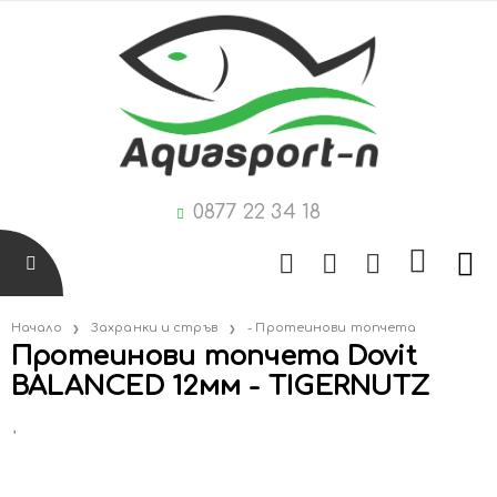
0877 22 34 18
Начало
Захранки и стръв
- Протеинови топчета
Протеинови топчета Dovit
BALANCED 12мм - TIGERNUTZ