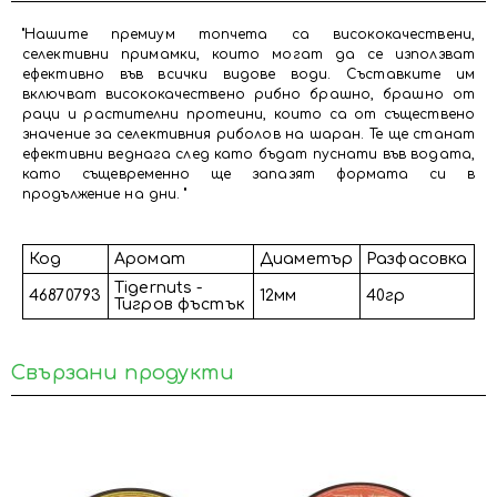
"Нашите премиум топчета са висококачествени,
селективни примамки, които могат да се използват
ефективно във всички видове води. Съставките им
включват висококачествено рибно брашно, брашно от
раци и растителни протеини, които са от съществено
значение за селективния риболов на шаран. Те ще станат
ефективни веднага след като бъдат пуснати във водата,
като същевременно ще запазят формата си в
продължение на дни. "
Код
Аромат
Диаметър
Разфасовка
Tigernuts -
46870793
12мм
40гр
Тигров фъстък
Свързани продукти