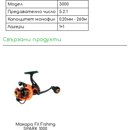
Модел
3000
Предавателно число
5.2:1
Капацитет монофил
0.20мм - 260м
Лагери
1+1
Свързани продукти
Макара Fil Fishing
SPARK 1000