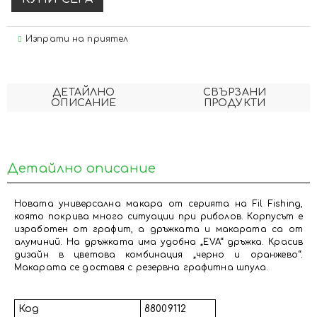
Изпрати на приятел
ДЕТАЙЛНО
СВЪРЗАНИ
ОПИСАНИЕ
ПРОДУКТИ
Детайлно описание
Новата универсална макара от серията на Fil Fishing,
която покрива много ситуации при риболов. Корпусът е
изработен от графит, а дръжката и макарата са от
алуминий. На дръжката има удобна „EVA“ дръжка. Красив
дизайн в цветова комбинация „черно и оранжево“.
Макарата се доставя с резервна графитна шпула.
Код
88009112