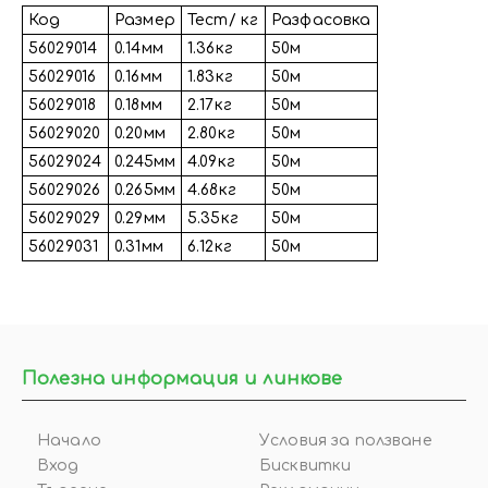
Код
Размер
Тест/ кг
Разфасовка
56029014
0.14мм
1.36кг
50м
56029016
0.16мм
1.83кг
50м
56029018
0.18мм
2.17кг
50м
56029020
0.20мм
2.80кг
50м
56029024
0.245мм
4.09кг
50м
56029026
0.265мм
4.68кг
50м
56029029
0.29мм
5.35кг
50м
56029031
0.31мм
6.12кг
50м
Полезна информация и линкове
Начало
Условия за ползване
Вход
Бисквитки