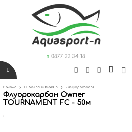
0877 22 34 18
Начало
Риболовни влакна
- Флуорокарбон
Флуорокарбон Owner
TOURNAMENT FC - 50м